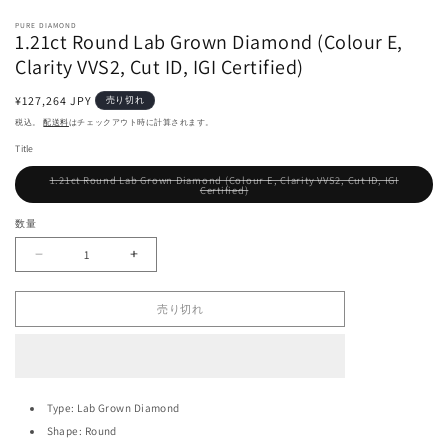
モ
ー
PURE DIAMOND
1.21ct Round Lab Grown Diamond (Colour E,
ダ
ル
Clarity VVS2, Cut ID, IGI Certified)
で
メ
通
¥127,264 JPY
売り切れ
デ
常
税込。
配送料
はチェックアウト時に計算されます。
ィ
価
ア
Title
格
(1)
1.21ct Round Lab Grown Diamond (Colour E, Clarity VVS2, Cut ID, IGI
を
バ
Certified)
開
リ
エ
く
ー
数量
シ
ョ
ン
は
1.21ct
1.21ct
売
Round
Round
り
切
Lab
Lab
れ
Grown
Grown
て
売り切れ
い
Diamond
Diamond
る
(Colour
(Colour
か
販
E,
E,
売
Clarity
Clarity
で
き
VVS2,
VVS2,
ま
Cut
Cut
せ
Type: Lab Grown Diamond
ん
ID,
ID,
IGI
IGI
Shape: Round
Certified)
Certified)