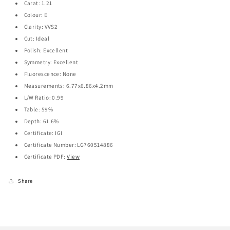
Carat: 1.21
の
の
数
数
Colour: E
量
量
Clarity: VVS2
を
を
Cut: Ideal
減
増
ら
や
Polish: Excellent
す
す
Symmetry: Excellent
Fluorescence: None
Measurements: 6.77x6.86x4.2mm
L/W Ratio: 0.99
Table: 59%
Depth: 61.6%
Certificate: IGI
Certificate Number: LG760514886
Certificate PDF:
View
Share