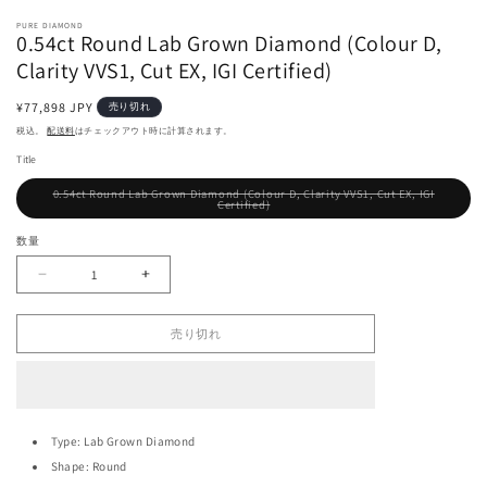
モ
ー
PURE DIAMOND
0.54ct Round Lab Grown Diamond (Colour D,
ダ
ル
Clarity VVS1, Cut EX, IGI Certified)
で
メ
通
¥77,898 JPY
売り切れ
デ
常
税込。
配送料
はチェックアウト時に計算されます。
ィ
価
ア
Title
格
(1)
0.54ct Round Lab Grown Diamond (Colour D, Clarity VVS1, Cut EX, IGI
を
バ
Certified)
開
リ
エ
く
ー
数量
シ
ョ
ン
は
0.54ct
0.54ct
売
Round
Round
り
切
Lab
Lab
れ
Grown
Grown
て
売り切れ
い
Diamond
Diamond
る
(Colour
(Colour
か
販
D,
D,
売
Clarity
Clarity
で
き
VVS1,
VVS1,
ま
Cut
Cut
せ
Type: Lab Grown Diamond
ん
EX,
EX,
IGI
IGI
Shape: Round
Certified)
Certified)