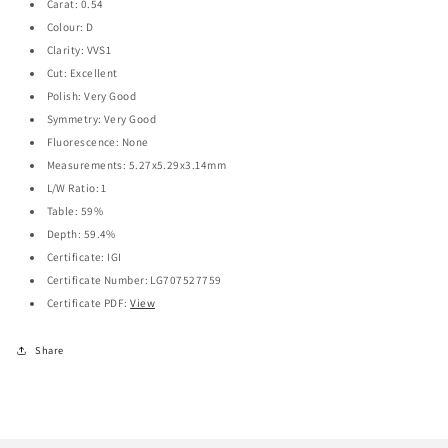
Carat: 0.54
の
の
数
数
Colour: D
量
量
Clarity: VVS1
を
を
Cut: Excellent
減
増
ら
や
Polish: Very Good
す
す
Symmetry: Very Good
Fluorescence: None
Measurements: 5.27x5.29x3.14mm
L/W Ratio: 1
Table: 59%
Depth: 59.4%
Certificate: IGI
Certificate Number: LG707527759
Certificate PDF:
View
Share